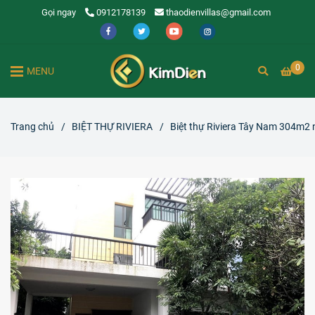
Gọi ngay
0912178139
thaodienvillas@gmail.com
0
MENU
Trang chủ
/
BIỆT THỰ RIVIERA
/
Biệt thự Riviera Tây Nam 304m2 n