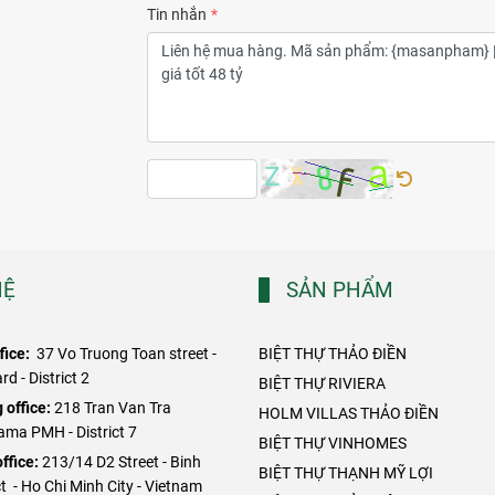
Tin nhắn
HỆ
SẢN PHẨM
fice:
37 Vo Truong Toan street -
BIỆT THỰ THẢO ĐIỀN
d - District 2
BIỆT THỰ RIVIERA
 office:
218 Tran Van Tra
HOLM VILLAS THẢO ĐIỀN
ama PMH - District 7
BIỆT THỰ VINHOMES
ffice:
213/14 D2 Street - Binh
BIỆT THỰ THẠNH MỸ LỢI
t - Ho Chi Minh City - Vietnam