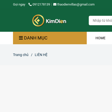
Gọi ngay
0912178139
thaodienvillas@gmail.com
DANH MỤC
HOME
Trang chủ
/
LIÊN HỆ