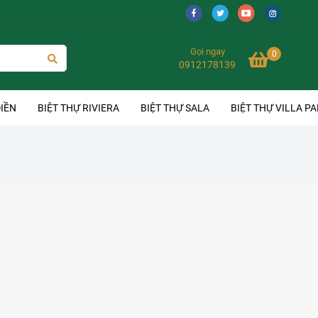
Gọi ngay
0
0912178139
IỀN
BIỆT THỰ RIVIERA
BIỆT THỰ SALA
BIỆT THỰ VILLA P