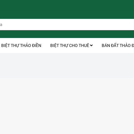
BIỆT THỰ THẢO ĐIỀN
BIỆT THỰ CHO THUÊ
BÁN ĐẤT THẢO Đ