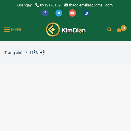
Gọi ngay
0912178139
thaodienvillas@gmail.com
0
MENU
Trang chủ
/
LIÊN HỆ