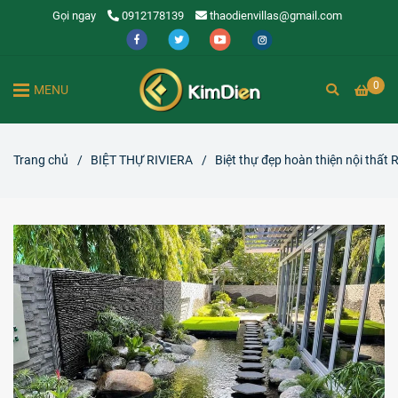
Gọi ngay
0912178139
thaodienvillas@gmail.com
0
MENU
Trang chủ
/
BIỆT THỰ RIVIERA
/
Biệt thự đẹp hoàn thiện nội thất