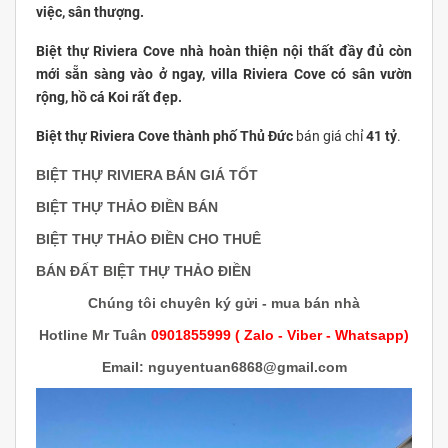
việc, sân thượng.
Biệt thự Riviera Cove nhà hoàn thiện nội thất đầy đủ còn
mới sẵn sàng vào ở ngay, villa Riviera Cove có sân vườn
rộng, hồ cá Koi rất đẹp.
Biệt thự Riviera Cove thành phố Thủ Đức
bán giá chỉ
41 tỷ
.
BIỆT THỰ RIVIERA BÁN GIÁ TỐT
BIỆT THỰ THẢO ĐIỀN BÁN
BIỆT THỰ THẢO ĐIỀN CHO THUÊ
BÁN ĐẤT BIỆT THỰ THẢO ĐIỀN
Chúng tôi chuyên ký gửi - mua bán nhà
Hotline Mr Tuân
0901855999 ( Zalo - Viber - Whatsapp)
Email: nguyentuan6868@gmail.com