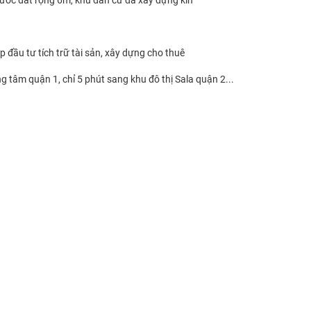
rước đất rộng 6m, khu dân cư dã xây dựng kín
 đầu tư tích trữ tài sản, xây dựng cho thuê
ung tâm quận 1, chỉ 5 phút sang khu đô thị Sala quận 2...