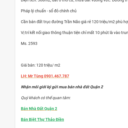
Diện tích: 568m2, đất ở thổ cư, thửa đất vuông vức. Đường t
Pháp lý chuẩn - sổ đỏ chính chủ
Cần bán đất trục đường Trần Não giá rẻ 120 triệu/m2 phù hợp
Vị trí kết nối giao thông thuận tiện chỉ mất 10 phút là vào tr
Ms. 2593
Giá bán: 120 triệu/ m2
LH: Mr Tùng
0901.467.787
Nhận môi giới ký gửi mua bán nhà đất Quận 2
Quý khách có thể quan tâm:
Bán Nhà Đất Quận 2
Bán Biệt Thự Thảo Điền