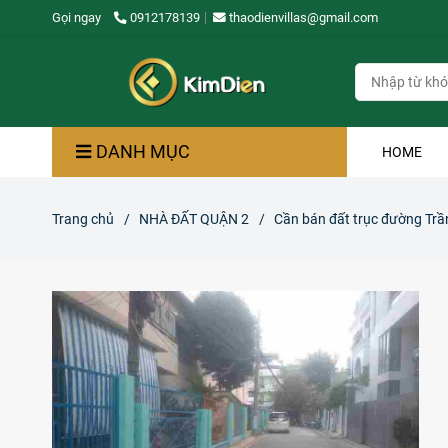
Gọi ngay
0912178139
thaodienvillas@gmail.com
DANH MỤC
HOME
Trang chủ
/
NHÀ ĐẤT QUẬN 2
/
Cần bán đất trục đường Trầ