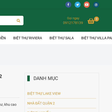
Gọi ngay
0
0912178139
IỀN
BIỆT THỰ RIVIERA
BIỆT THỰ SALA
BIỆT THỰ VILLA P
2
DANH MỤC
BIỆT THỰ LAKE VIEW
NHÀ ĐẤT QUẬN 2
cư, khu cao