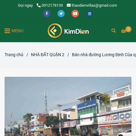
Gọi ngay
0912178139
thaodienvillas@gmail.com
0
MENU
Trang chủ
/
NHÀ ĐẤT QUẬN 2
/
Bán nhà đường Lương Định Của qu