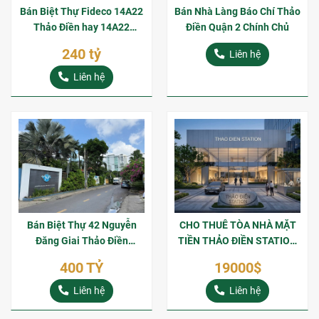
Bán Biệt Thự Fideco 14A22
Bán Nhà Làng Báo Chí Thảo
Thảo Điền hay 14A22
Điền Quận 2 Chính Chủ
Duyên Hải Thảo Điền Góc 2
240 tỷ
Liên hệ
Mặt Tiền 508m2 Sổ Hồng
Riêng
Liên hệ
Bán Biệt Thự 42 Nguyễn
CHO THUÊ TÒA NHÀ MẶT
Đăng Giai Thảo Điền
TIỀN THẢO ĐIỀN STATION
1464m2 Hợp Đồng Thuê
SỐ 175 XA LỘ HÀ NỘI VỊ
400 TỶ
19000$
$10000/Tháng
TRÍ VÀNG NGAY GA METRO
THẢO ĐIỀN
Liên hệ
Liên hệ