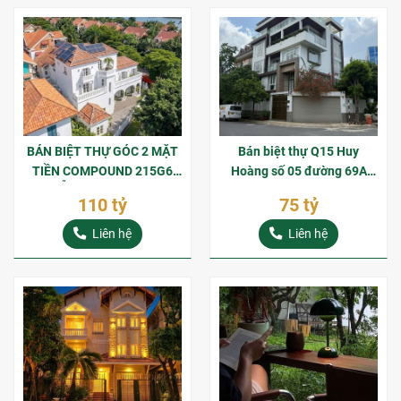
BÁN BIỆT THỰ GÓC 2 MẶT
Bán biệt thự Q15 Huy
TIỀN COMPOUND 215G6
Hoàng số 05 đường 69A
NGUYỄN VĂN HƯỞNG QUỸ
gần sông Sài Gòn Thạnh Mỹ
110 tỷ
75 tỷ
ĐẤT NỞ HẬU KHAN HIẾM
Lợi
TẠI TRÁI TIM THẢO ĐIỀN
Liên hệ
Liên hệ