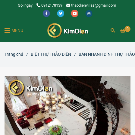
Gọi ngay
0912178139
thaodienvillas@gmail.com
0
MENU
Trang chủ
/
BIỆT THỰ THẢO ĐIỀN
/
BÁN NHANH DINH THỰ THẢO