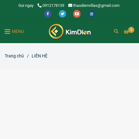
Gọi ngay
0912178139
thaodienvillas@gmail.com
0
MENU
Trang chủ
/
LIÊN HỆ