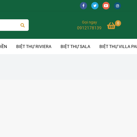
Gọi ngay
0
0912178139
IỀN
BIỆT THỰ RIVIERA
BIỆT THỰ SALA
BIỆT THỰ VILLA P