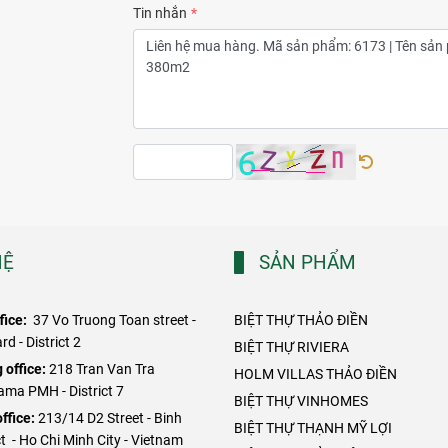
Tin nhắn
HỆ
SẢN PHẨM
fice:
37 Vo Truong Toan street -
BIỆT THỰ THẢO ĐIỀN
d - District 2
BIỆT THỰ RIVIERA
 office:
218 Tran Van Tra
HOLM VILLAS THẢO ĐIỀN
ama PMH - District 7
BIỆT THỰ VINHOMES
ffice:
213/14 D2 Street - Binh
BIỆT THỰ THẠNH MỸ LỢI
t - Ho Chi Minh City - Vietnam