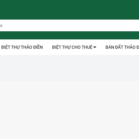
BIỆT THỰ THẢO ĐIỀN
BIỆT THỰ CHO THUÊ
BÁN ĐẤT THẢO Đ