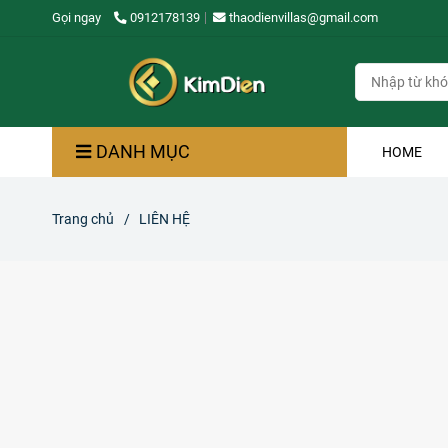
Gọi ngay
0912178139
thaodienvillas@gmail.com
DANH MỤC
HOME
Trang chủ
/
LIÊN HỆ