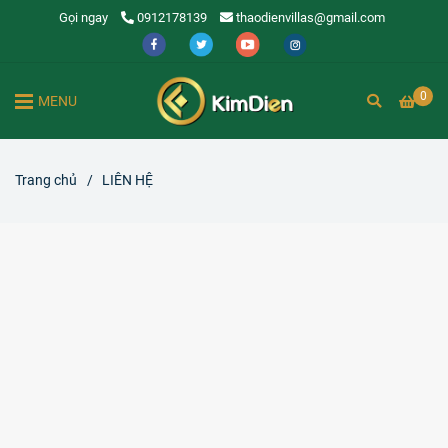
Gọi ngay
0912178139
thaodienvillas@gmail.com
0
MENU
Trang chủ
/
LIÊN HỆ