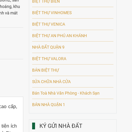
000m2, sân
BIỆT THỰ BIỂN
thoáng, khu
BIỆT THỰ VINHOMES
ành và mát
BIỆT THỰ VENICA
BIỆT THỰ AN PHÚ AN KHÁNH
NHÀ ĐẤT QUẬN 9
BIỆT THỰ VALORA
BÁN BIỆT THỰ
SỬA CHỮA NHÀ CỬA
Bán Toà Nhà Văn Phòng - Khách Sạn
BÁN NHÀ QUẬN 1
cao cấp,
KÝ GỬI NHÀ ĐẤT
tiện ích