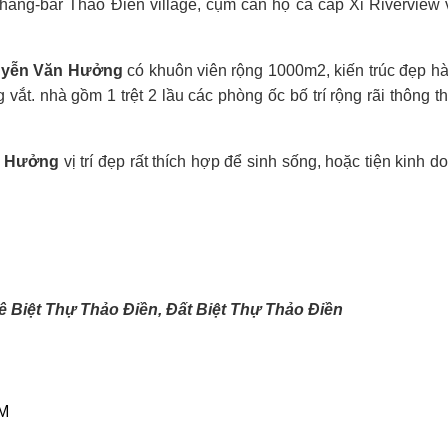
hàng-bar Thảo Điền village, cụm căn hộ ca cấp Xi Riverview 
guyễn Văn Hưởng
có khuôn viên rộng 1000m2, kiến trúc đẹp hà
ắt. nhà gồm 1 trệt 2 lầu các phòng ốc bố trí rộng rãi thông t
n Hưởng
vị trí đẹp rất thích hợp để sinh sống, hoặc tiện kinh 
 Biệt Thự Thảo Điền, Đất Biệt Thự Thảo Điền
CM