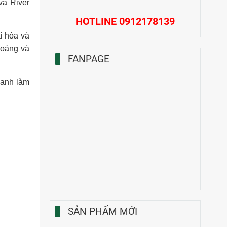
và River
HOTLINE 0912178139
i hòa và
hoáng và
FANPAGE
doanh làm
SẢN PHẨM MỚI