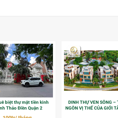
ê biệt thự mặt tiền kinh
DINH THỰ VEN SÔNG –
nh Thảo Điền Quận 2
NGÔN VỊ THẾ CỦA GIỚI T
100tr/ tháng