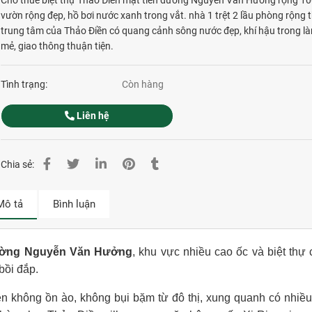
Cho thuê biệt thự Thảo Điền mặt tiền đường Nguyễn Văn Hưởng rộng 1
vườn rộng đẹp, hồ bơi nước xanh trong vắt. nhà 1 trệt 2 lầu phòng rộng 
trung tâm của Thảo Điền có quang cảnh sông nước đẹp, khí hậu trong l
mẻ, giao thông thuận tiện.
Tình trạng:
Còn hàng
Liên hệ
Chia sẻ:
Mô tả
Bình luận
 đường Nguyễn Văn Hưởng
, khu vực nhiều cao ốc và biệt thự 
bồi đắp.
ên không ồn ào, không bụi bặm từ đô thị, xung quanh có nhiều 