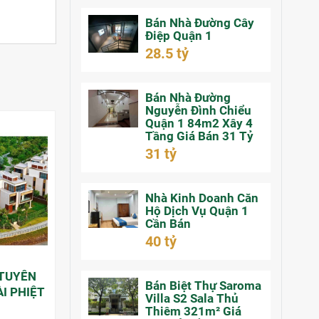
Bán Nhà Đường Cây
Điệp Quận 1
28.5 tỷ
Bán Nhà Đường
Nguyễn Đình Chiểu
Quận 1 84m2 Xây 4
Tầng Giá Bán 31 Tỷ
31 tỷ
Nhà Kinh Doanh Căn
Hộ Dịch Vụ Quận 1
Cần Bán
40 tỷ
 TUYÊN
Bán Biệt Thự Saroma
ÀI PHIỆT
Villa S2 Sala Thủ
Thiêm 321m² Giá