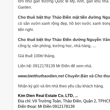
lớn như gần trường Quốc tế Mỹ, Anh, gần khu nhà 
Garden.
Cho thuê biệt thự Thảo Điền mặt tiền đường N
có sân vườn xanh rộng đẹp, hồ bơi nước xanh trong v
tiện nghi.
Cho thuê biệt thự Thảo Điền đường Nguyễn Vă
công ty, văn phòng, trường học, nhà hàng, ....
Giá thuê 100tr/ tháng.
Liên hệ: 0912178139 Mr Điền để xem nhà.
www.bietthuthaodien.net Chuyên Bán và Cho thuê
Nhận ký gửi và tìm nhà theo yêu cầu khách hàng.
Kim Dien Real Estate Co, LTD, ...
Địa chỉ: Võ Trường Toản, Thảo Điền, Quận 2, TPH
Điện thoại: Mr Điền 0912178139