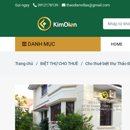
Gọi ngay
0912178139
thaodienvillas@gmail.com
DANH MỤC
HOME
Trang chủ
/
BIỆT THỰ CHO THUÊ
/
Cho thuê biệt thự Thảo Đ