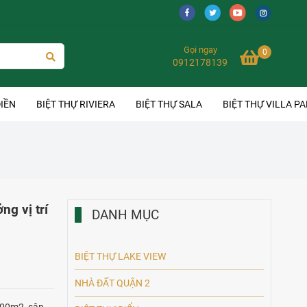
Gọi ngay
0
0912178139
IỀN
BIỆT THỰ RIVIERA
BIỆT THỰ SALA
BIỆT THỰ VILLA P
g vị trí
DANH MỤC
BIỆT THỰ LAKE VIEW
NHÀ ĐẤT QUẬN 2