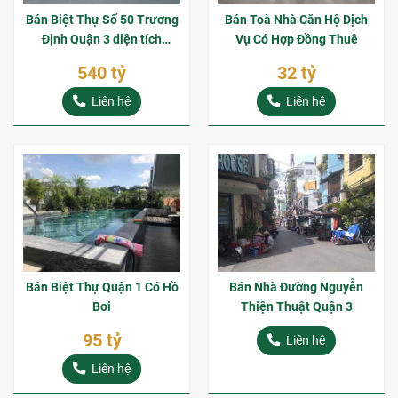
Bán Biệt Thự Số 50 Trương
Bán Toà Nhà Căn Hộ Dịch
Định Quận 3 diện tích
Vụ Có Hợp Đồng Thuê
816m2 Diện Tích Siêu
540 tỷ
32 tỷ
Khủng
Liên hệ
Liên hệ
Bán Biệt Thự Quận 1 Có Hồ
Bán Nhà Đường Nguyễn
Bơi
Thiện Thuật Quận 3
95 tỷ
Liên hệ
Liên hệ