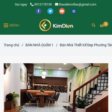
Gọi ngay
0912178139
thaodienvillas@gmail.com
0
MENU
Trang chủ
/
BÁN NHÀ QUẬN 1
/
Bán Nhà Thiết Kế Đẹp Phường Tân