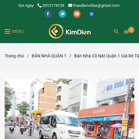
Gọi ngay
0912178139
thaodienvillas@gmail.com
0
MENU
Trang chủ
/
BÁN NHÀ QUẬN 1
/
Bán Nhà Cũ Nát Quận 1 Giá Rẻ Ti