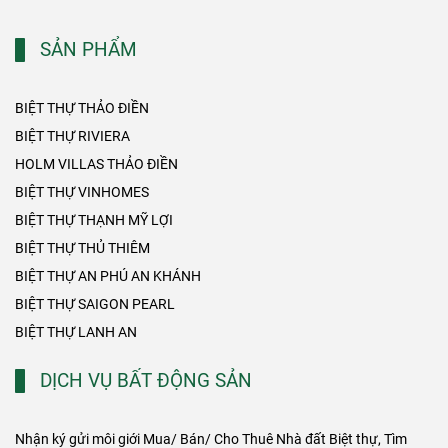
SẢN PHẨM
BIỆT THỰ THẢO ĐIỀN
BIỆT THỰ RIVIERA
HOLM VILLAS THẢO ĐIỀN
BIỆT THỰ VINHOMES
BIỆT THỰ THẠNH MỸ LỢI
BIỆT THỰ THỦ THIÊM
BIỆT THỰ AN PHÚ AN KHÁNH
BIỆT THỰ SAIGON PEARL
BIỆT THỰ LANH AN
DỊCH VỤ BẤT ĐỘNG SẢN
Nhận ký gửi môi giới Mua/ Bán/ Cho Thuê Nhà đất Biệt thự, Tìm