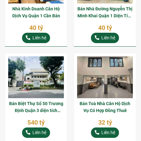
Nhà Kinh Doanh Căn Hộ
Bán Nhà Đường Nguyễn Thị
Dịch Vụ Quận 1 Cần Bán
Minh Khai Quận 1 Diện Tích
Đất 123m2 Giá Bán 40 ỷ
40 tỷ
40 tỷ
Liên hệ
Liên hệ
Bán Biệt Thự Số 50 Trương
Bán Toà Nhà Căn Hộ Dịch
Định Quận 3 diện tích
Vụ Có Hợp Đồng Thuê
816m2 Diện Tích Siêu
540 tỷ
32 tỷ
Khủng
Liên hệ
Liên hệ