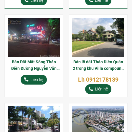
Liên hệ
Liên hệ
Bán Đất Mặt Sông Thảo
Bán lô dất Thảo Điền Quận
Điền Đường Nguyễn Văn
2 trong khu Villa compound
Hưởng
ven sông Sài Gòn
Lh 0912178139
Liên hệ
Liên hệ