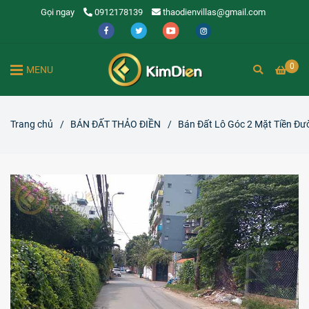
Gọi ngay
0912178139
thaodienvillas@gmail.com
0
MENU
Trang chủ
/
BÁN ĐẤT THẢO ĐIỀN
/
Bán Đất Lô Góc 2 Mặt Tiền Đư