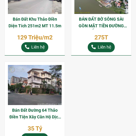
Bán Đất Khu Thảo Điền
BÁN ĐẤT BỜ SÔNG SÀI
Diện Tích 251m2 MT 11.5m
GÒN MẶT TIỀN ĐƯỜNG
NGUYỄN VĂN HƯỞNG
129 Triệu/m2
275T
THẢO ĐIỀN
Liên hệ
Liên hệ
Bán Đất Đường 64 Thảo
Điền Tiện Xây Căn Hộ Dịch
Vụ
35 Tỷ