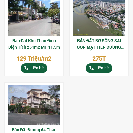
Bán Đất Khu Thảo Điền
BÁN ĐẤT BỜ SÔNG SÀI
Diện Tích 251m2 MT 11.5m
GÒN MẶT TIỀN ĐƯỜNG
NGUYỄN VĂN HƯỞNG
129 Triệu/m2
275T
THẢO ĐIỀN
Liên hệ
Liên hệ
Bán Đất Đường 64 Thảo