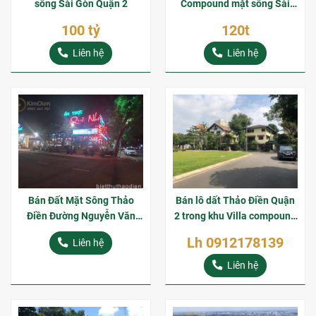
sông Sài Gòn Quận 2
Compound mặt sông Sài
Gòn Thảo Điền Quận 2
100 tỷ
120t
Liên hệ
Liên hệ
Bán Đất Mặt Sông Thảo
Bán lô dất Thảo Điền Quận
Điền Đường Nguyễn Văn
2 trong khu Villa compound
Hưởng
ven sông Sài Gòn
Lh 0912178139
Liên hệ
Liên hệ