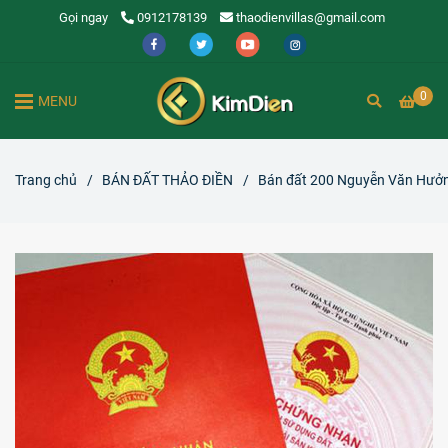
Gọi ngay
0912178139
thaodienvillas@gmail.com
0
MENU
Trang chủ
/
BÁN ĐẤT THẢO ĐIỀN
/
Bán đất 200 Nguyễn Văn Hưởn