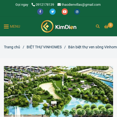
Gọi ngay
0912178139
thaodienvillas@gmail.com
0
MENU
Trang chủ
/
BIỆT THỰ VINHOMES
/
Bán biệt thự ven sông Vinhom