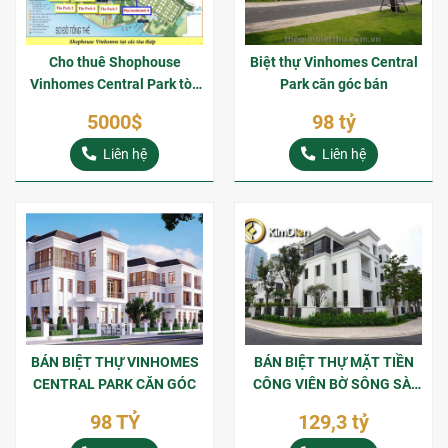
Cho thuê Shophouse
Biệt thự Vinhomes Central
Vinhomes Central Park tòa
Park căn góc bán
Park 2
5000$
98 tỷ
Liên hệ
Liên hệ
BÁN BIỆT THỰ VINHOMES
BÁN BIỆT THỰ MẶT TIỀN
CENTRAL PARK CĂN GÓC
CÔNG VIÊN BỜ SÔNG SÀI
GÒN
98 TỶ
129,3 tỷ