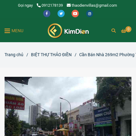
Gọi ngay
0912178139
thaodienvillas@gmail.com
0
MENU
Trang chủ
/
BIỆT THỰ THẢO ĐIỀN
/
Cần Bán Nhà 269m2 Phường T