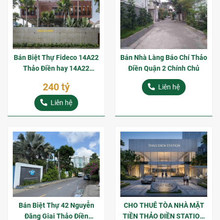
Bán Biệt Thự Fideco 14A22
Bán Nhà Làng Báo Chí Thảo
Thảo Điền hay 14A22
Điền Quận 2 Chính Chủ
Duyên Hải Thảo Điền Góc 2
240 tỷ
Liên hệ
Mặt Tiền 508m2 Sổ Hồng
Riêng
Liên hệ
Bán Biệt Thự 42 Nguyễn
CHO THUÊ TÒA NHÀ MẶT
Đăng Giai Thảo Điền
TIỀN THẢO ĐIỀN STATION