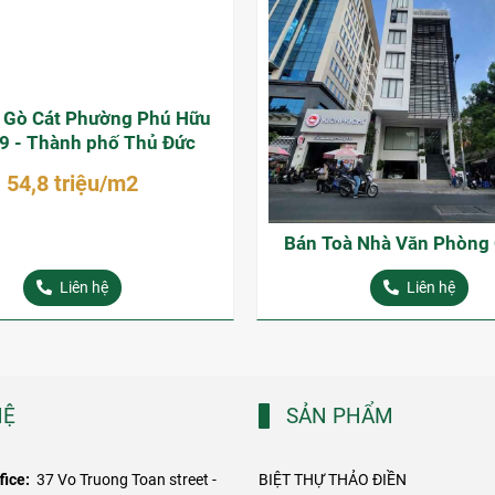
t Gò Cát Phường Phú Hữu
9 - Thành phố Thủ Đức
54,8 triệu/m2
Bán Toà Nhà Văn Phòng
Liên hệ
Liên hệ
HỆ
SẢN PHẨM
fice:
37 Vo Truong Toan street -
BIỆT THỰ THẢO ĐIỀN