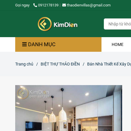
Gọi ngay
0912178139
thaodienvillas@gmail.com
DANH MỤC
HOME
Trang chủ
/
BIỆT THỰ THẢO ĐIỀN
/
Bán Nhà Thiết Kế Xây D