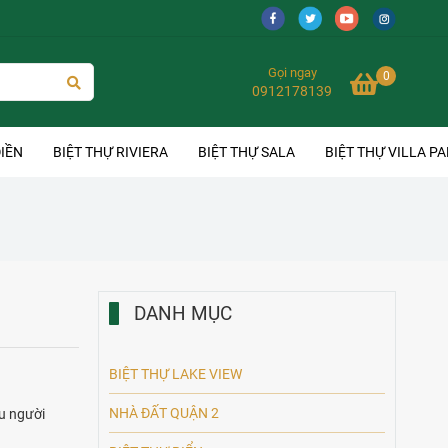
Gọi ngay
0
0912178139
IỀN
BIỆT THỰ RIVIERA
BIỆT THỰ SALA
BIỆT THỰ VILLA P
DANH MỤC
BIỆT THỰ LAKE VIEW
NHÀ ĐẤT QUẬN 2
ều người