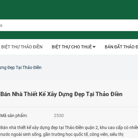
BIỆT THỰ THẢO ĐIỀN
BIỆT THỰ CHO THUÊ
BÁN ĐẤT THẢO Đ
ựng Đẹp Tại Thảo Điền
Bán Nhà Thiết Kế Xây Dựng Đẹp Tại Thảo Điền
Mã sản phẩm:
2530
Bán nhà thiết kế xây dựng đẹp tại Thảo Điền quận 2, khu cao cấp có nhi
nước ngoài sinh sống, gần trường học quốc tế, công viên, siêu thị