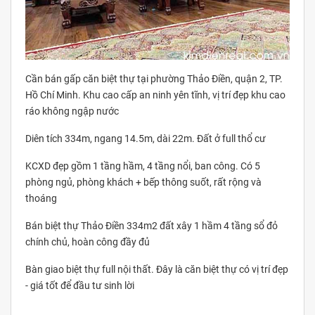
Cần bán gấp căn biệt thự tại phường Thảo Điền, quận 2, TP.
Hồ Chí Minh. Khu cao cấp an ninh yên tĩnh, vị trí đẹp khu cao
ráo không ngập nước
Diên tích 334m, ngang 14.5m, dài 22m. Đất ở full thổ cư
KCXD đẹp gồm 1 tầng hầm, 4 tầng nổi, ban công. Có 5
phòng ngủ, phòng khách + bếp thông suốt, rất rộng và
thoáng
Bán biệt thự Thảo Điền 334m2 đất xây 1 hầm 4 tầng sổ đỏ
chính chủ, hoàn công đầy đủ
Bàn giao biệt thự full nội thất. Đây là căn biệt thự có vị trí đẹp
- giá tốt để đầu tư sinh lời