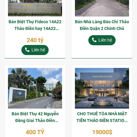
Bán Biệt Thự Fideco 14A22
Bán Nhà Làng Báo Chí Thảo
Thảo Điền hay 14A22
Điền Quận 2 Chính Chủ
Duyên Hải Thảo Điền Góc 2
240 tỷ
Liên hệ
Mặt Tiền 508m2 Sổ Hồng
Riêng
Liên hệ
Bán Biệt Thự 42 Nguyễn
CHO THUÊ TÒA NHÀ MẶT
Đăng Giai Thảo Điền
TIỀN THẢO ĐIỀN STATION
1464m2 Hợp Đồng Thuê
SỐ 175 XA LỘ HÀ NỘI VỊ
400 TỶ
19000$
$10000/Tháng
TRÍ VÀNG NGAY GA METRO