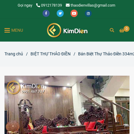
Gọi ngay
0912178139
thaodienvillas@gmail.com
0
MENU
Trang chủ
/
BIỆT THỰ THẢO ĐIỀN
/
Bán Biệt Thự Thảo Điền 334m