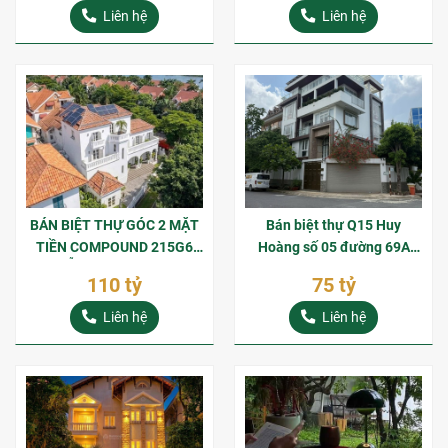
THẢO ĐIỀN
Liên hệ
Liên hệ
BÁN BIỆT THỰ GÓC 2 MẶT
Bán biệt thự Q15 Huy
TIỀN COMPOUND 215G6
Hoàng số 05 đường 69A
NGUYỄN VĂN HƯỞNG QUỸ
gần sông Sài Gòn Thạnh Mỹ
110 tỷ
75 tỷ
ĐẤT NỞ HẬU KHAN HIẾM
Lợi
TẠI TRÁI TIM THẢO ĐIỀN
Liên hệ
Liên hệ