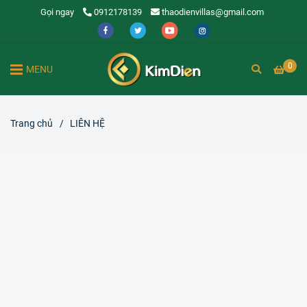
Gọi ngay
0912178139
thaodienvillas@gmail.com
0
MENU
Trang chủ
/
LIÊN HỆ